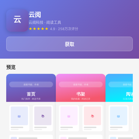
云阅
云阅科技 · 阅读工具
★
★
★
★
★
4.9 · 258万次评分
获取
预览